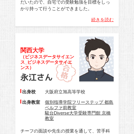
だいたので、自宅での受験勉強を目標をしっ
かり持って行うことができました。
続きを読む
関西大学
（ビジネスデータサイエン
ス_ビジネスデータサイエ
ンス）
出身校
大阪府立旭高等学校
出身教室
個別指導学院フリーステップ 都島
ベルファ前教室
駿台Diverse大学受験専門館 京橋
教室
チーフの面談や先生の授業を通して、苦手科