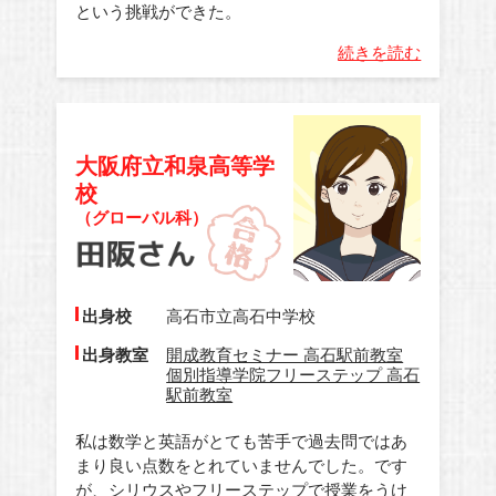
という挑戦ができた。
続きを読む
大阪府立和泉高等学
校
（グローバル科）
出身校
高石市立高石中学校
出身教室
開成教育セミナー 高石駅前教室
個別指導学院フリーステップ 高石
駅前教室
私は数学と英語がとても苦手で過去問ではあ
まり良い点数をとれていませんでした。です
が、シリウスやフリーステップで授業をうけ