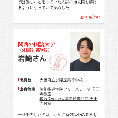
初は難しいと思っていた入試の過去問も解け
るようになっていて安心した。
続きを読む
関西外国語大学
（外国語_英米語）
出身校
大阪府立夕陽丘高等学校
出身教室
個別指導学院フリーステップ 天王
寺教室
駿台Diverse大学受験専門館 天王
寺教室
一番努力したのは、いかに勉強以外の要素を