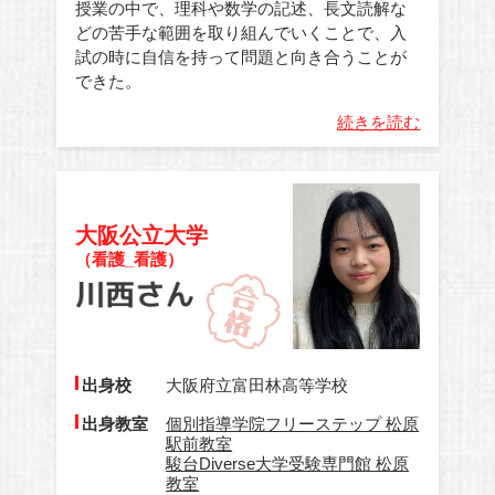
授業の中で、理科や数学の記述、長文読解な
どの苦手な範囲を取り組んでいくことで、入
試の時に自信を持って問題と向き合うことが
できた。
続きを読む
大阪公立大学
（看護_看護）
出身校
大阪府立富田林高等学校
出身教室
個別指導学院フリーステップ 松原
駅前教室
駿台Diverse大学受験専門館 松原
教室