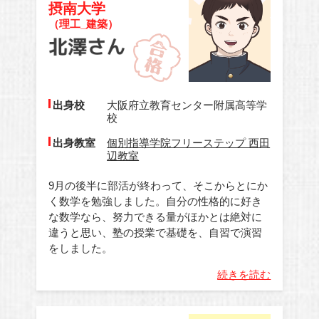
摂南大学
（理工_建築）
出身校
大阪府立教育センター附属高等学
校
出身教室
個別指導学院フリーステップ 西田
辺教室
9月の後半に部活が終わって、そこからとにか
く数学を勉強しました。自分の性格的に好き
な数学なら、努力できる量がほかとは絶対に
違うと思い、塾の授業で基礎を、自習で演習
をしました。
続きを読む