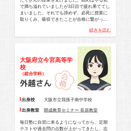
で満ち溢れていましたが3日目で疲れ果ててし
まいました。それでも諦めず、必死に授業に
取りくみ、吸収できたことが合格に繋がっ…
続きを読む
大阪府立今宮高等学
校
（総合学科）
出身校
大阪市立我孫子南中学校
出身教室
開成教育セミナー 長居教室
毎日塾に自習に来るようになってから、定期
テストや過去問の点数が上がってきたし、志