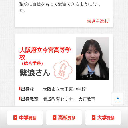
望校に自信をもって受験できるようになっ
た。
続きを読む
大阪府立今宮高等学
校
（総合学科）
出身校
大阪市立大正東中学校
出身教室
開成教育セミナー 大正教室
自習室の集中出来る環境のおかげで、社会と
理科の暗記が進みました。期末テストで良い
結果を出すことが出来ました。苦手な事や出