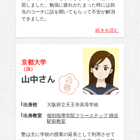
習しました。勉強に疲れがたまった時には担
当のコーチに話を聞いてもらって不安が解消
できました。
続きを読む
京都大学
（法）
出身校
大阪府立天王寺高等学校
出身教室
個別指導学院フリーステップ 桃谷
駅前教室
塾は主に学校の授業の延長として利用させて