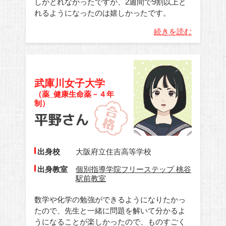
しかとれなかったですが、2週間で9割以上と
れるようになったのは嬉しかったです。
続きを読む
武庫川女子大学
（薬_健康生命薬－４年
制）
出身校
大阪府立住吉高等学校
出身教室
個別指導学院フリーステップ 桃谷
駅前教室
数学や化学の勉強ができるようになりたかっ
たので、先生と一緒に問題を解いて分かるよ
うになることが楽しかったので、ものすごく