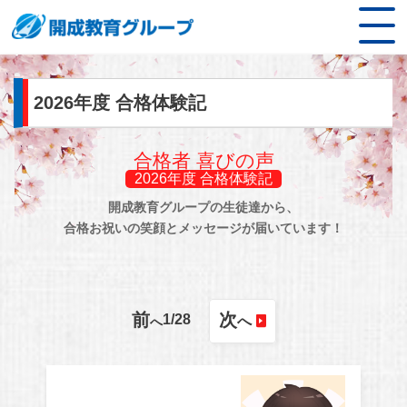
2026年度 合格体験記
合格者 喜びの声
2026年度 合格体験記
開成教育グループの生徒達から、
合格お祝いの笑顔とメッセージが届いています！
前
次
1
/
28
へ
へ