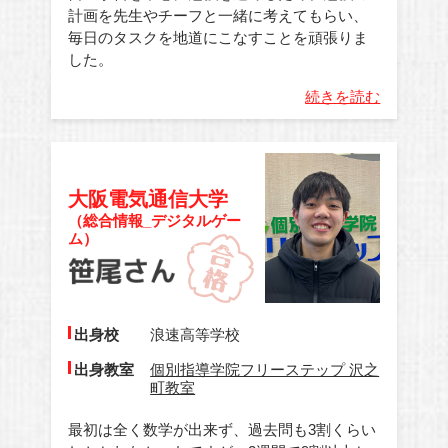
計画を先生やチーフと一緒に考えてもらい、
毎日のタスクを地道にこなすことを頑張りま
した。
続きを読む
大阪電気通信大学
（総合情報_デジタルゲー
ム）
出身校
浪速高等学校
出身教室
個別指導学院フリーステップ 沢之
町教室
最初は全く数学が出来ず、過去問も3割くらい