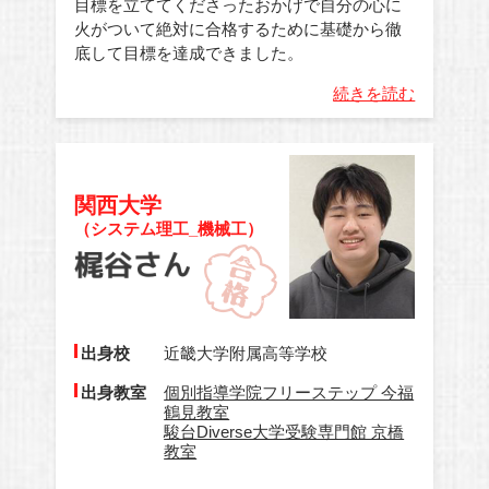
目標を立ててくださったおかげで自分の心に
火がついて絶対に合格するために基礎から徹
底して目標を達成できました。
続きを読む
関西大学
（システム理工_機械工）
出身校
近畿大学附属高等学校
出身教室
個別指導学院フリーステップ 今福
鶴見教室
駿台Diverse大学受験専門館 京橋
教室