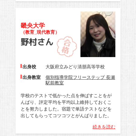
畿央大学
（教育_現代教育）
出身校
大阪府立みどり清朋高等学校
出身教室
個別指導学院フリーステップ 長瀬
駅前教室
学校のテストで低かった点を伸ばすことをが
んばり、評定平均を平均以上維持しておくこ
とを努力しました。宿題で単語テストなどを
出してもらってコツコツとがんばりました。
続きを読む