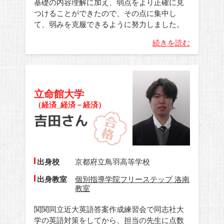
基礎の内容理解に加え、弱点をより正確に見
つけることができたので、その点に集中し
て、弱みを克服できるように努力しました。
続きを読む
立命館大学
（経済_経済－経済）
出身校
京都府立鳥羽高等学校
出身教室
個別指導学院フリーステップ 洛南
教室
関関同立近大英語答案作成練習会で同志社大
学の英語対策をしてから、担当の先生に点数