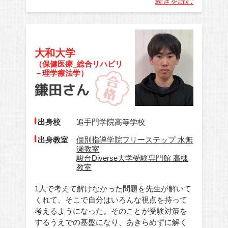
続きを読む
大和大学
（保健医療_総合リハビリ
－理学療法学）
出身校
追手門学院高等学校
出身教室
個別指導学院フリーステップ 水無
瀬教室
駿台Diverse大学受験専門館 高槻
教室
1人で考えて解けなかった問題を先生が解いて
くれて、そこで自分はいろんな視点を持って
考えるようになった。そのことが受験対策を
するうえでの基盤になり、あきらめずに解く