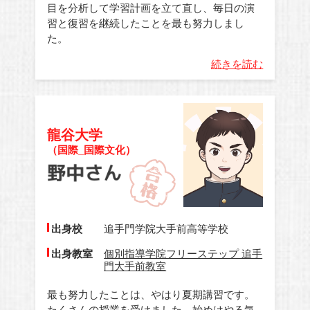
目を分析して学習計画を立て直し、毎日の演
習と復習を継続したことを最も努力しまし
た。
続きを読む
龍谷大学
（国際_国際文化）
出身校
追手門学院大手前高等学校
出身教室
個別指導学院フリーステップ 追手
門大手前教室
最も努力したことは、やはり夏期講習です。
たくさんの授業を受けました。始めはやる気