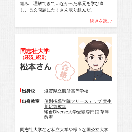
組み、理解できていなかった単元を学び直
し、長文問題にたくさん取り組んだ。
続きを読む
同志社大学
（経済_経済）
出身校
滋賀県立膳所高等学校
出身教室
個別指導学院フリーステップ 貴生
川駅前教室
駿台Diverse大学受験専門館 草津
教室
同志社大学など私立大学や様々な国公立大学