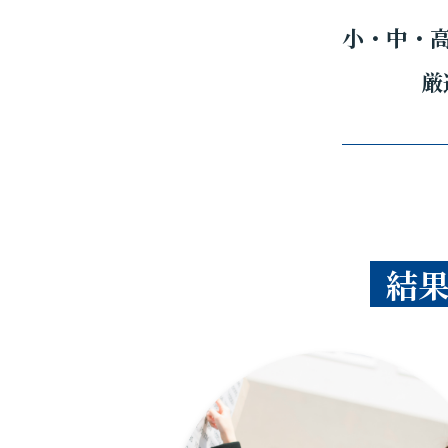
小・中・
厳
結