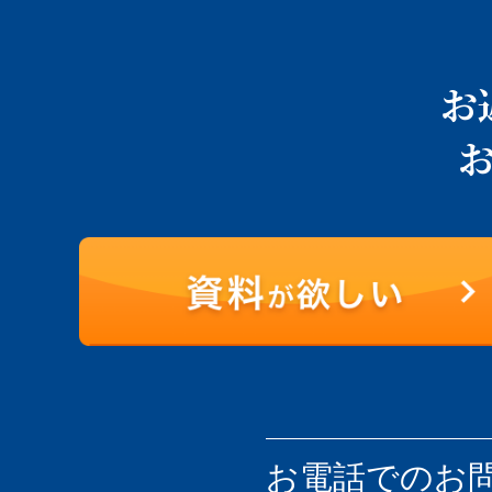
お
お電話での
お