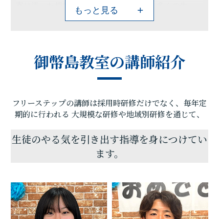
寄り添った授業を実施していくことで、多くの生
もっと見る
徒・保護者へ喜びと感動を与えてきた教室です。
教室自慢の講師たちが歌島、西淀、佃、美津島など
の公立中学校をはじめ私立中学校や各高校の定期テ
スト、中学受験、高校受験、大学受験、それぞれの
御幣島教室の講師紹介
傾向を常に分析し、点数アップ・合格を実現できる
よう最後まで手厚くサポートをします。進路指導は
もちろん、勉強の仕方も丁寧に指導させて頂き、初
対面の人が苦手なお子さまでも、講師陣をはじめと
フリーステップの講師は採用時研修だけでなく、毎年定
した教室一同が真摯に向き合ってまいります。
是非一度、個別相談にいらっしゃってください。い
期的に行われる
大規模な研修や地域別研修を通じて、
つでもお待ちしております！
生徒のやる気を引き出す指導を身につけてい
ます。