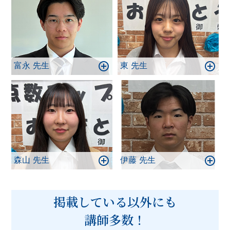
富永 先生
東 先生
森山 先生
伊藤 先生
掲載している以外にも
講師多数！