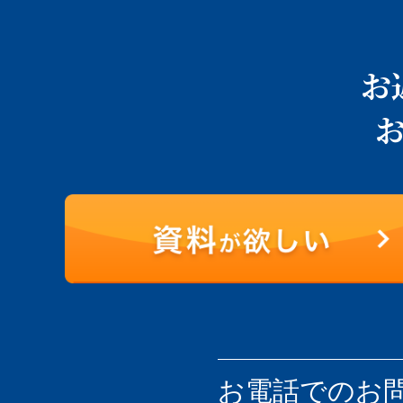
お
お電話での
お