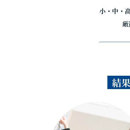
小・中・
厳
結