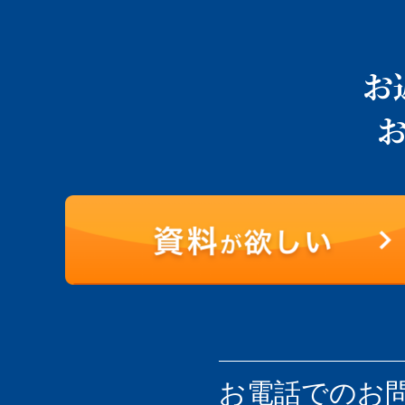
お
お電話での
お