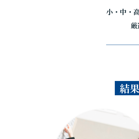
小・中・
厳
結