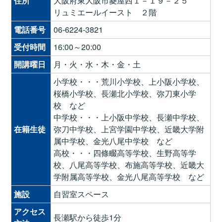
住所
大阪府東大阪市菱屋西１－１９－２５
リュミエールイースト ２階
電話番号
06-6224-3821
受付時間
16:00～20:00
開講曜日
月・火・水・木・金・土
小学校・・・荒川小学校、上小阪小学校、
桜橋小学校、長瀬北小学校、弥刀東小学
校 など
中学校・・・上小阪中学校、長瀬中学校、
在籍生徒
弥刀中学校、上宮学園中学校、近畿大学附
属中学校、金光八尾中学校 など
高校・・・四條畷高等学校、生野高等学
校、八尾高等学校、布施高等学校、近畿大
学附属高等学校、金光八尾高等学校 など
施設
自習室スペース
アクセス
長瀬駅から徒歩1分