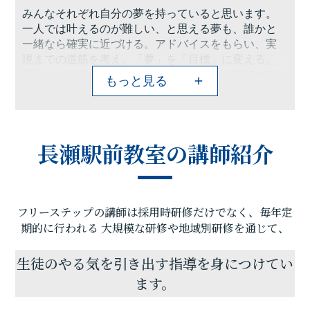
みんなそれぞれ自分の夢を持っていると思います。
一人では叶えるのが難しい、と思える夢も、誰かと
一緒なら確実に近づける。アドバイスをもらい、実
現までの道筋を考え、「夢」を「目標」に変える。
明日から何をすればいいか？ その答えがフリース
もっと見る
テップにはあります。
個別指導学院フリーステップ長瀬駅前教室は、「点
数アップに強い大学受験に強い個別指導」として、
これまで多くの点数アップを実現しました。そのノ
長瀬駅前教室の講師紹介
ウハウを活かし、長瀬駅前教室では、地域のお子さ
ま方の「夢を叶えられる場所」であろうとしていま
す。一人ひとりに合わせたテストまでのカリキュラ
ムを設定し、毎回の授業で理解度テストを実施、テ
フリーステップの講師は採用時研修だけでなく、毎年定
スト直前対策ゼミを行い、目標点達成に向けて学習
を進めていますので、計画的に学力向上が目指すこ
期的に行われる
大規模な研修や地域別研修を通じて、
とが可能です。
苦手分野の克服、受験指導、学習方法など、今後の
生徒のやる気を引き出す指導を身につけてい
学習計画などでご相談・ご要望のある方がいらっ
ます。
しゃいましたら、遠慮なく長瀬駅前教室までお問い
合わせください。思い立ったときに素早く行動に移