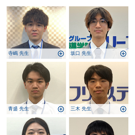
し、効率のよい学習を行うことで目標達成は実現し
ます！ 一緒に頑張りましょう！
寺嶋 先生
坂口 先生
青盛 先生
三木 先生