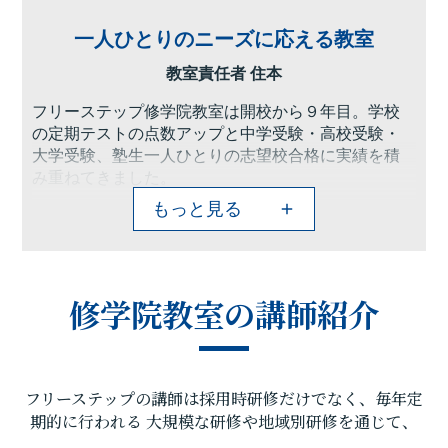
一人ひとりのニーズに応える教室
教室責任者 住本
フリーステップ修学院教室は開校から９年目。学校
の定期テストの点数アップと中学受験・高校受験・
大学受験、塾生一人ひとりの志望校合格に実績を積
み重ねてきました。
もっと見る
京大生中心の精鋭講師陣による丁寧でわかりやすい
授業解説や学習法指導、宿題管理。そして、受験指
導歴２５年強の教室長の豊富な経験に基づく進路指
導・的確な情報提供が当教室の特徴です。塾生の学
修学院教室の講師紹介
習快適性にもこだわり、窮屈にならないゆとりのあ
る授業座席間隔を確保しています。快適かつ落ち着
いた環境で授業と学習に集中できます。
叡電沿線随一の実力講師陣を誇る本教室では多様な
フリーステップの講師は採用時研修だけでなく、毎年定
ニーズに応じた学習指導が可能です。定期テストの
期的に行われる
大規模な研修や地域別研修を通じて、
点数アップに強いのは勿論、理系講師も豊富な本教