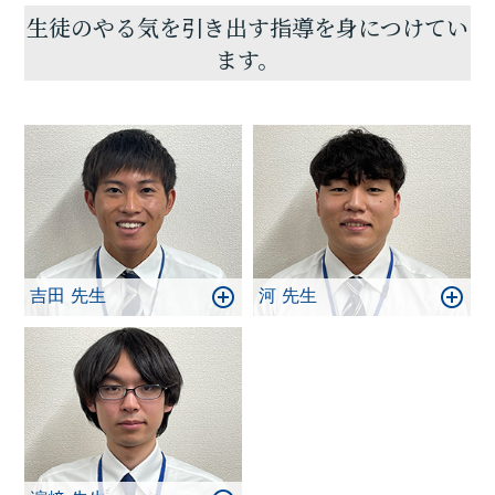
室では数学や理科系科目指導も充実。国公立大二次
生徒のやる気を引き出す指導を身につけてい
試験対策の数学Ⅲや物理・化学・生物の授業指導も可
ます。
能。国公立大理系や医学部、薬学部、看護系志望の
高校生や中高一貫校生の入塾も増えています。
同志社中高生・同志社女子中高生の学習指導や内部
進学・外部大受験指導もご好評を頂いております。
勿論、修学院中・下鴨中・洛北中など、公立中学校
生の成績アップや高校受験指導についても、ぜひお
任せ下さい。
吉田 先生
河 先生