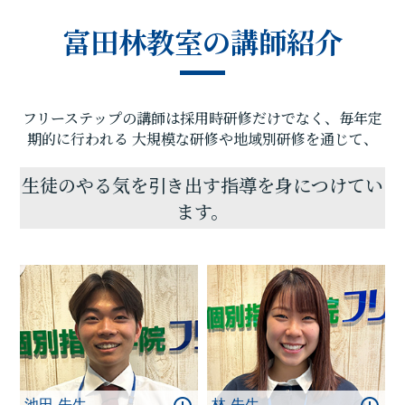
ようになります。
富田林教室の講師紹介
フリーステップでは、生徒一人ひとりの目標や現在
の学習状況を踏まえた指導を重視しております。学
習に対して得意意識を持つ生徒だけでなく、苦手意
識を抱えている生徒に対しても、それぞれに適した
フリーステップの講師は採用時研修だけでなく、毎年定
学習計画と授業を通して、着実な学力向上と成功体
験を積んでいくことができます。
期的に行われる
大規模な研修や地域別研修を通じて、
みなさんが自信を持って目標に向かえるよう、教室
全体で学習を支援していまいります。ぜひ一度、富
生徒のやる気を引き出す指導を身につけてい
田林教室の雰囲気を体験していただければ幸いで
ます。
す。
成果に繋がる小さな一歩を積み重ね、成功体験をと
もに体験しましょう！
池田 先生
林 先生