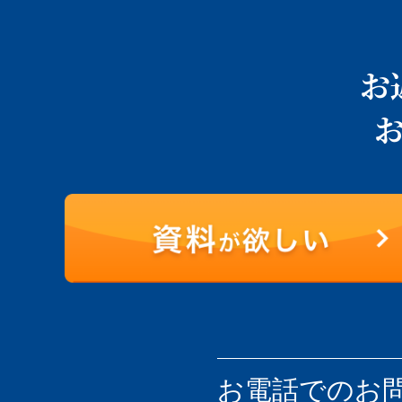
お
お電話での
お