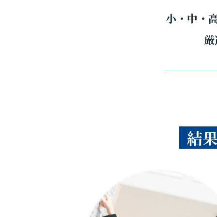
小・中・
厳
結