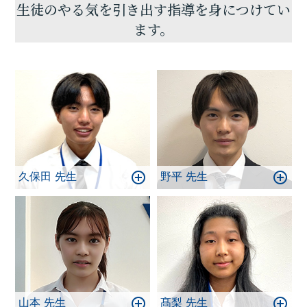
ない人、志望校合格へ近づきたい人、みなさんの
生徒のやる気を引き出す指導を身につけてい
「夢の実現」のためにぜひ一緒に豊中駅前教室で頑
ます。
張りましょう！！まずは一度、お気軽にご相談くだ
さい！
久保田 先生
野平 先生
山本 先生
髙梨 先生