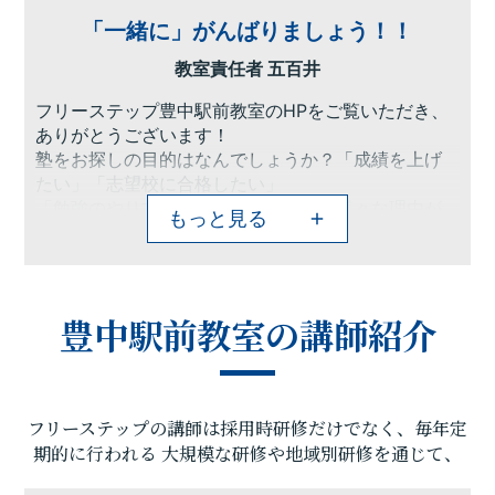
「一緒に」がんばりましょう！！
教室責任者 五百井
フリーステップ豊中駅前教室のHPをご覧いただき、
ありがとうございます！
塾をお探しの目的はなんでしょうか？「成績を上げ
たい」「志望校に合格したい」
「勉強のやり方がわからない」など、様々な理由が
もっと見る
あると思います。
フリーステップなら、長年の実績と蓄積されたデー
タに基づいた「成績の上がるシステム」と
「熱意ある講師たち」の二つの力で目的を達成する
豊中駅前教室の講師紹介
手助けができます！
ひとりひとりに合わせたカリキュラム、定期テスト
を徹底的に分析して作成したLapテスト、家庭学習を
支えるWEB学習ツールなどの学習システムをご用
フリーステップの講師は採用時研修だけでなく、毎年定
意。さらに経験豊富な学習プランナーが適切な提案
をさせていただきます。
期的に行われる
大規模な研修や地域別研修を通じて、
今まで勉強が苦手だった人、思うように成績が伸び