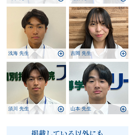
浅海 先生
吉岡 先生
須川 先生
山本 先生
掲載している以外にも