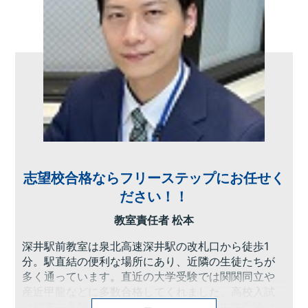
志望校合格ならフリーステップにお任せく
ださい！！
教室責任者 松本
深井駅前教室は泉北高速深井駅の改札口から徒歩1
分。駅直結の便利な場所にあり、近隣の生徒たちが
多く通っています。直近の大学受験では関関同立や
産近甲龍などに多数合格してくれました。高校入試
は初芝立命館や帝塚山泉ヶ丘、東大谷、中学受験は