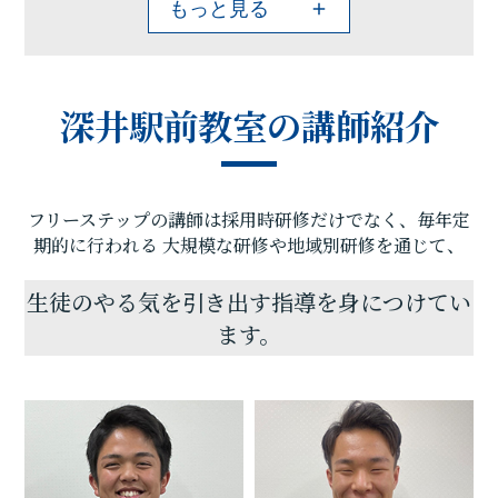
もっと見る
桃山学院や初芝立命館に合格しています。
学生時代の勉強は「出来ないを出来るに変えるこ
と」だと言えます。
あなたの「出来ない」を「出来る」に変える、そん
深井駅前教室の講師紹介
な授業がここにはあります。
私は中学受験大学受験で数々の成功や失敗を経験し
たことから、生徒の皆さんの悩みやしんどさなどに
ついて人一倍理解しているつもりです。
フリーステップの講師は採用時研修だけでなく、毎年定
我々スタッフや講師たちが皆さんを全力でフォロー
します！ぜひ深井駅前教室へお越しください。教室
期的に行われる
大規模な研修や地域別研修を通じて、
の雰囲気や、どんな講師がいるのかなどしっかりと
ご覧いただきたいと思います。無料体験も毎日受付
生徒のやる気を引き出す指導を身につけてい
しています。
ます。
今を変えたい、夢をかなえたい、そんな皆さんとの
出会いをお待ちしています。