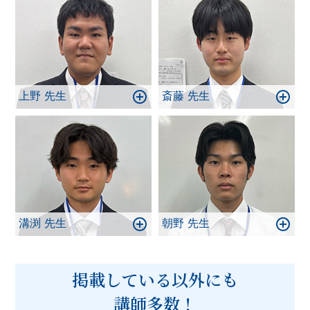
上野 先生
斎藤 先生
溝渕 先生
朝野 先生
掲載している以外にも
講師多数！