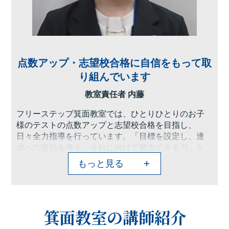
点数アップ・志望校合格に自信をもって取
り組んでいます
教室責任者 内藤
フリーステップ箕面教室では、ひとりひとりのお子
様のテストの点数アップと志望校合格を目指し、
日々全力指導を行っています。「目標を設定し、達
成への道筋を考え、それに向けて努力できる力」を
養ってもらいたいという想いで、生徒と接すること
もっと見る
をポリシーとしています。この力はその先の人生を
歩んでいくうえで非常に大切な能力であると考えて
おり、勉強を通じて「生きる力」を身につけてほし
いというのが我々箕面教室一同の願いです。
箕面教室の講師紹介
あなたが今、「勉強はしているけど成績が伸びな
い」「勉強方法がわからない」、あるいは「なかな