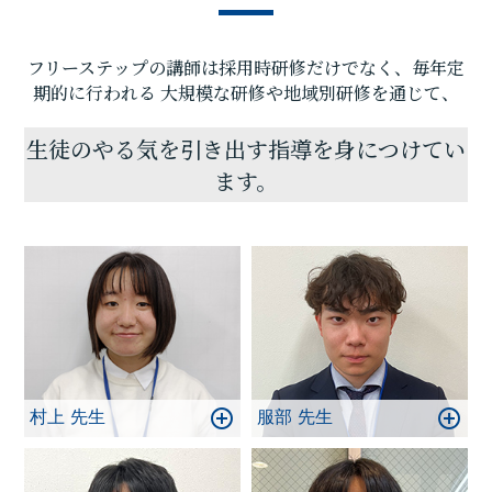
かモチベーションが上がらない」などなど、何か悩
みや不安を抱えていたら、遠慮なく当塾にご相談く
フリーステップの講師は採用時研修だけでなく、毎年定
ださい。無料体験授業も随時行っております。
私たちは目標のために、精いっぱい頑張る生徒を全
期的に行われる
大規模な研修や地域別研修を通じて、
力サポートします。ぜひお気軽に教室にお越しくだ
さい。
生徒のやる気を引き出す指導を身につけてい
ます。
村上 先生
服部 先生