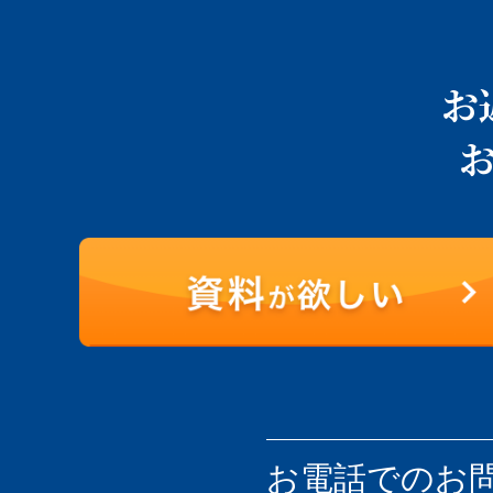
お
お電話での
お