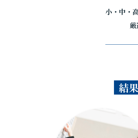
小・中・
厳
結