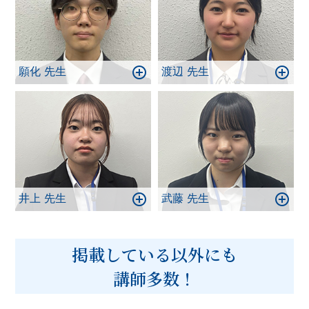
願化 先生
渡辺 先生
井上 先生
武藤 先生
掲載している以外にも
講師多数！