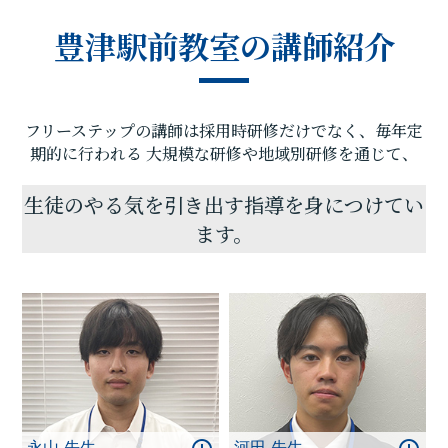
保護者の方は、それでも「うちの子が頑張ってくれ
豊津駅前教室の講師紹介
るなら」と言って協力をしてくださります。
それは勉強の主役は生徒の皆さんだからです。
フリーステップは、そんな頑張る生徒さん、ご協力
くださる保護者のみなさんの期待に応える指導を目
フリーステップの講師は採用時研修だけでなく、毎年定
指しています。
豊津駅前教室でお伝えすることは、勉強の内容だけ
期的に行われる
大規模な研修や地域別研修を通じて、
ではなく、もっと大きな意味での学びです。
「振り返ったとき、あの時からすべてが変わった、
生徒のやる気を引き出す指導を身につけてい
そう思える日がきっとある。」
ます。
誰もが経験することで、誰もが気付かないふりをし
て毎日を過ごすことでもあります。
きっかけはそれをきっかけと決めるかどうかです。
毎日の通塾がそのきっかけになる可能性があるのだ
と、私たちは信じて活動をしています。
学びがもたらすものは点数や合格だけではありませ
ん。頑張ったこと、苦手を克服できたこと、その経
験が価値になります。
一緒に頑張りましょう。
永山 先生
河田 先生