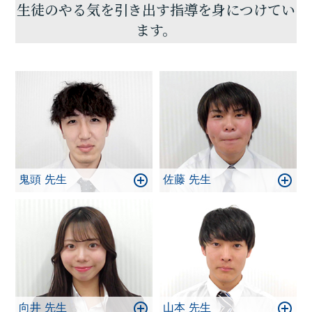
授業を講師陣は心がけています！
生徒のやる気を引き出す指導を身につけてい
嫌いだった勉強を少し楽しみな時間にしてみません
ます。
か？
お問い合わせ、教室へのご来訪を心よりお待ちして
おります！
鬼頭 先生
佐藤 先生
向井 先生
山本 先生