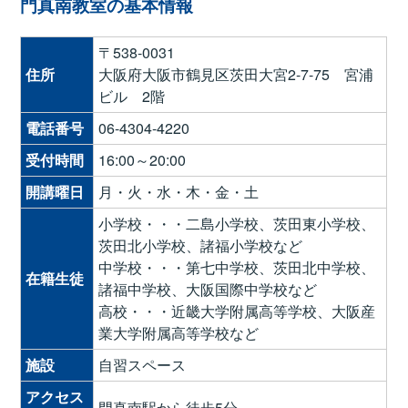
門真南教室の基本情報
〒538-0031
住所
大阪府大阪市鶴見区茨田大宮2-7-75 宮浦
ビル 2階
電話番号
06-4304-4220
受付時間
16:00～20:00
開講曜日
月・火・水・木・金・土
小学校・・・二島小学校、茨田東小学校、
茨田北小学校、諸福小学校など
中学校・・・第七中学校、茨田北中学校、
在籍生徒
諸福中学校、大阪国際中学校など
高校・・・近畿大学附属高等学校、大阪産
業大学附属高等学校など
施設
自習スペース
アクセス
門真南駅から徒歩5分