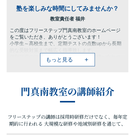
塾を楽しみな時間にしてみませんか？
教室責任者 福井
この度はフリーステップ門真南教室のホームページ
をご覧いただき、ありがとうございます！
小学生～高校生まで、定期テストの点数upから長期
的な受験対策まで幅広く指導致します。
個別指導のフリーステップはお子様の目標へ合わせ
もっと見る
たカリキュラムを作成し、チーフ、講師、生徒様、
保護者様の全員が一体となって目標達成へと進んで
いきます。
授業だけでなく、自習のサポートも徹底して行い、
門真南教室の講師紹介
成績を上げるために全力を尽くしています！
門真南教室は「塾に行くのが楽しみ」と思ってもら
えるような授業をする講師が揃っています！
勉強が好きと言う人はなかなかいません。それでも
フリーステップの講師は採用時研修だけでなく、毎年定
目標を達成するためには勉強をすることが必要不可
欠になります。勉強をするのは嫌と思うかもしれま
期的に行われる
大規模な研修や地域別研修を通じて、
せんが、塾にいる間の時間は勉強を楽しめるという