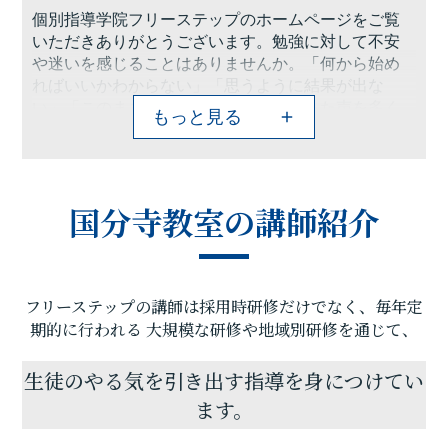
個別指導学院フリーステップのホームページをご覧
いただきありがとうございます。勉強に対して不安
や迷いを感じることはありませんか。「何から始め
ればいいかわからない」「思うように結果が出な
い」「このままで大丈夫か不安」といった声を多く
もっと見る
いただきます。私たちは、その背景にある原因を丁
寧に見つけ出し、一人ひとりに合った学習方法を共
に築いていきます。ただ解くだけでなく、「なぜそ
うなるのか」を理解し、自分の力で前に進める状態
国分寺教室の講師紹介
を大切にしています。個別最適化された計画のもと
小さな成功体験を積み重ね、自信と成果へとつなげ
ます。結果だけでなく過程まで支えることが私たち
の役割です。進路や目標についても対話を重ねなが
フリーステップの講師は採用時研修だけでなく、毎年定
ら伴走します。自習室も集中できる環境と質問体制
を整え、前向きに学べる場を提供しています。「で
期的に行われる
大規模な研修や地域別研修を通じて、
きなかったことができるようになる」その変化を実
感できたとき、学びへの姿勢は大きく変わります。
生徒のやる気を引き出す指導を身につけてい
安心してお任せいただけるよう、責任を持ってサ
ます。
ポートいたします。皆様とお会いできることを心よ
り楽しみにしております。スタッフ一同お待ちして