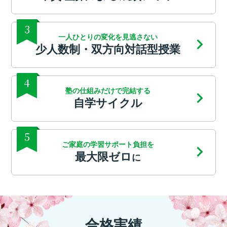
3
一人ひとりの変化を見逃さない
少人数制・双方向対話型授業
4
塾の仕組みだけで完結する
自学サイクル
5
ご家庭の学習サポート負担を
最大限ゼロ
に
合格実績