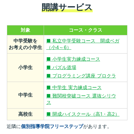
開講サービス
対象
コース・クラス
中学受験を
■ 私立中学受験コース 開成ベガ
お考えの小学生
（小4～6）
■ 小学生実力練成コース
小学生
■ パズル道場
■ プログラミング講座 プロクラ
■ 中学生 実力練成コース
中学生
■ 難関校突破コース 選抜シリウ
ス
高校生
■ 開成ハイスクール（高1・高2）
近隣に
個別指導学院フリーステップ
があります。