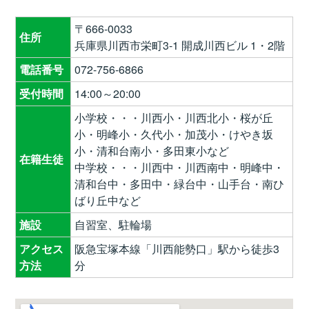
〒666-0033
住所
兵庫県川西市栄町3-1 開成川西ビル 1・2階
電話番号
072-756-6866
受付時間
14:00～20:00
小学校・・・川西小・川西北小・桜が丘
小・明峰小・久代小・加茂小・けやき坂
小・清和台南小・多田東小など
在籍生徒
中学校・・・川西中・川西南中・明峰中・
清和台中・多田中・緑台中・山手台・南ひ
ばり丘中など
施設
自習室、駐輪場
アクセス
阪急宝塚本線「川西能勢口」駅から徒歩3
方法
分