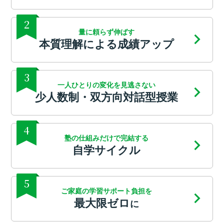
2
量に頼らず伸ばす
本質理解による成績アップ
3
一人ひとりの変化を見逃さない
少人数制・双方向対話型授業
4
塾の仕組みだけで完結する
自学サイクル
5
ご家庭の学習サポート負担を
最大限ゼロ
に