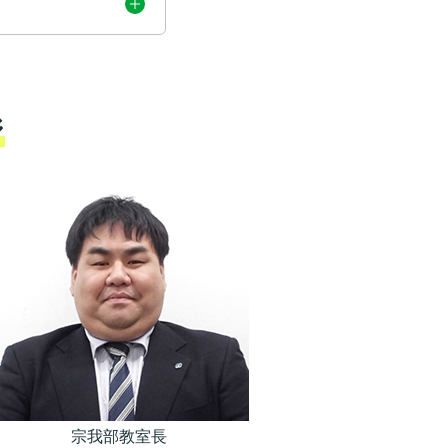
ジ
宗我部教室長