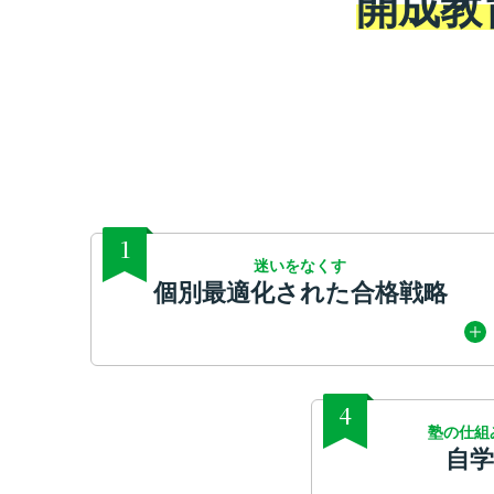
開成教
1
迷いをなくす
個別最適化された合格戦略
4
塾の仕組
自