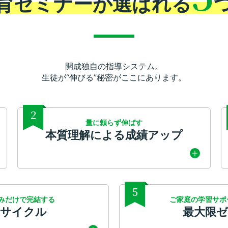
育セミナーが
選ばれる
開成独自の指導システム。
生徒が“伸びる”秘密がここにあります。
2
量に頼らず伸ばす
本質理解による成績アップ
5
みだけで完結する
ご家庭の学習サポ
学サイクル
最大限