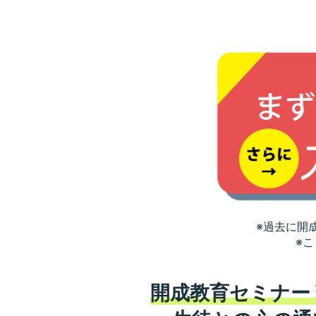
※過去に開
※
開成教育セミナー