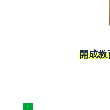
開成教
1