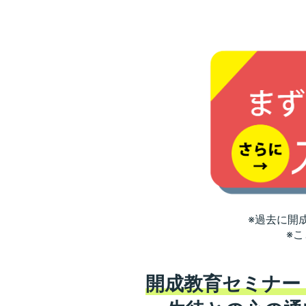
※過去に開
※
開成教育セミナー