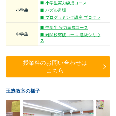
■ 小学生実力練成コース
小学生
■ パズル道場
■ プログラミング講座 プロクラ
■ 中学生 実力練成コース
中学生
■ 難関校突破コース 選抜シリウ
ス
授業料のお問い合わせは
こちら
玉造教室の様子