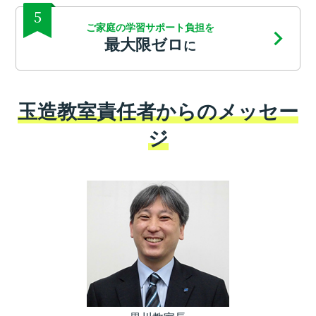
5
ご家庭の学習サポート負担を
最大限ゼロ
に
玉造教室責任者からのメッセー
ジ