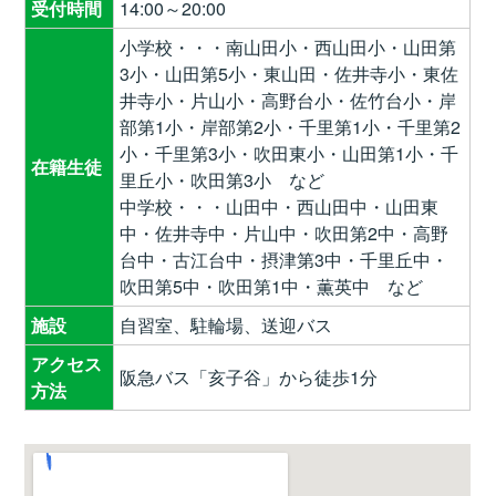
受付時間
14:00～20:00
小学校・・・南山田小・西山田小・山田第
3小・山田第5小・東山田・佐井寺小・東佐
井寺小・片山小・高野台小・佐竹台小・岸
部第1小・岸部第2小・千里第1小・千里第2
小・千里第3小・吹田東小・山田第1小・千
在籍生徒
里丘小・吹田第3小 など
中学校・・・山田中・西山田中・山田東
中・佐井寺中・片山中・吹田第2中・高野
台中・古江台中・摂津第3中・千里丘中・
吹田第5中・吹田第1中・薫英中 など
施設
自習室、駐輪場、送迎バス
アクセス
阪急バス「亥子谷」から徒歩1分
方法