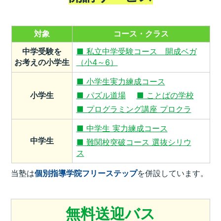
対象
コース・クラス
中学受験を
■ 私立中学受験コース 開成ベガ
お考えの小学生
（小4～6）
■ 小学生実力練成コース
小学生
■ パズル道場
■ ことばの学校
■ プログラミング講座 プロクラ
■ 中学生 実力練成コース
中学生
■ 難関校突破コース 選抜シリウ
ス
当塾は
個別指導学院フリーステップ
を併設しています。
無料送迎バス