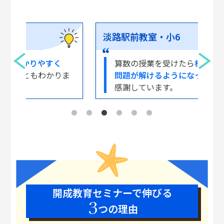
淡路駅前教室・小6
東
算数の授業を受けたら
様々な算数の
ま
問題が解けるようになって
、とても
感謝しています。
開成教育セミナーで伸びる
3
つの理由