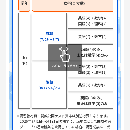
学年
教科(コマ数)
×
英語(4)・数学(4)
各
国語(2)・理科(2)
前期
英語(4)・数学(4)
各
(7/23～8/7)
英語(4)のみ、
8
または数学(4)のみ
中1
中2
スクロールできます
英語(3)・数学(3)
各
国語(1)・理科(1)
後期
英語(3)・数学(3)
各
(8/17～8/25)
英語(3)のみ、
8
または数学(3)のみ
※講習教材費・開成公開テスト費等は別途必要となります。
※2026年3月1日～5月31日の期間に、正規生として開成教育
グループの通常授業を受講していた場合、講習授業料・受