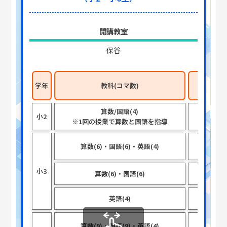
開講教室
保谷
学年
教科(コマ数)
授業時
算数/国語(4)
小2
60
※1回の授業で算数と国語を指導
算国各5
算数(6)・国語(6)・英語(4)
×6
小3
算数(6)・国語(6)
各5
英語(4)
30
算国各5
算数(9)・国語(9)・英語(4)