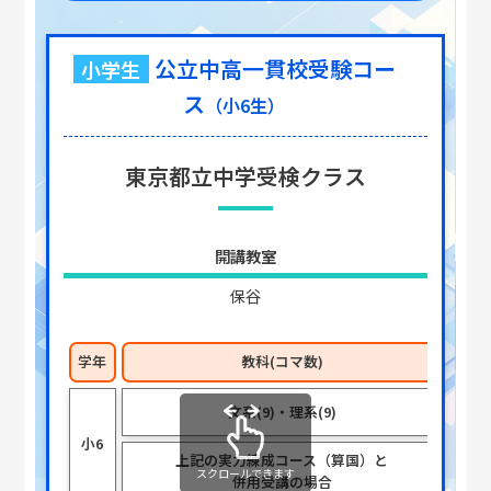
公立中高一貫校受験コー
小学生
ス
（小6生）
東京都立中学受検クラス
開講教室
保谷
学年
教科(コマ数)
文系(9)・理系(9)
小6
上記の実力練成コース（算国）と
スクロールできます
併用受講の場合