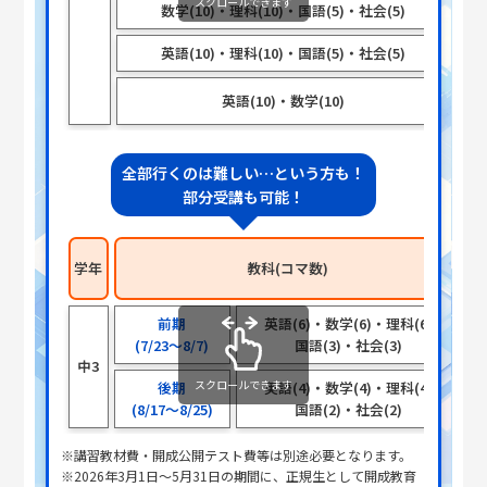
スクロールできます
数学(10)・理科(10)・国語(5)・社会(5)
英語(10)・理科(10)・国語(5)・社会(5)
英語(10)・数学(10)
全部行くのは難しい…という方も！
部分受講も可能！
学年
教科(コマ数)
前期
英語(6)・数学(6)・理科(6)
(7/23～8/7)
国語(3)・社会(3)
中3
スクロールできます
後期
英語(4)・数学(4)・理科(4)
(8/17～8/25)
国語(2)・社会(2)
※講習教材費・開成公開テスト費等は別途必要となります。
※2026年3月1日～5月31日の期間に、正規生として開成教育