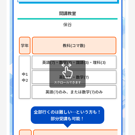
開講教室
保谷
学年
教科(コマ数)
授業時
英語(7)・数学(7)・国語(3)・理科(3)
各8
中1
英語(7)・数学(7)
各
中2
スクロールできます
英語(7)のみ、または数学(7)のみ
8
全部行くのは難しい…という方も！
部分受講も可能！