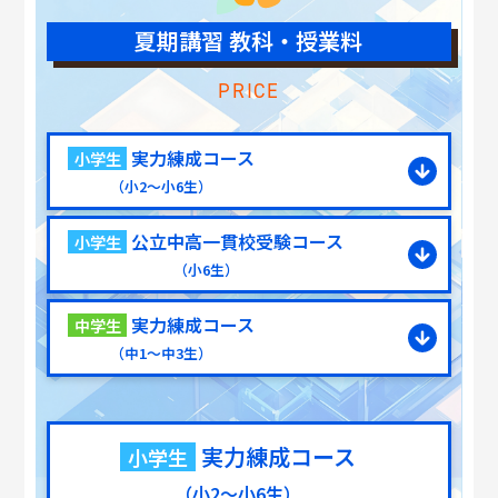
夏期講習 教科・授業料
PRICE
実力練成コース
小学生
（小2～小6生）
公立中高一貫校受験コース
小学生
（小6生）
実力練成コース
中学生
（中1～中3生）
実力練成コース
小学生
（小2～小6生）