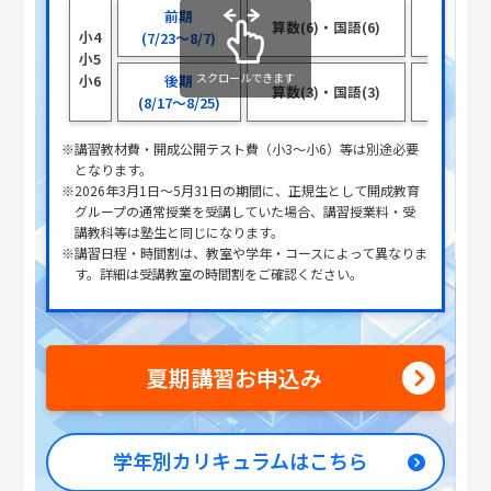
前期
算数(6)・国語(6)
各5
小4
(7/23～8/7)
小5
スクロールできます
小6
後期
算数(3)・国語(3)
各5
(8/17～8/25)
※講習教材費・開成公開テスト費（小3～小6）等は別途必要
となります。
※2026年3月1日～5月31日の期間に、正規生として開成教育
グループの通常授業を受講していた場合、講習授業料・受
講教科等は塾生と同じになります。
※講習日程・時間割は、教室や学年・コースによって異なりま
す。詳細は受講教室の時間割をご確認ください。
夏期講習お申込み
学年別カリキュラムはこちら