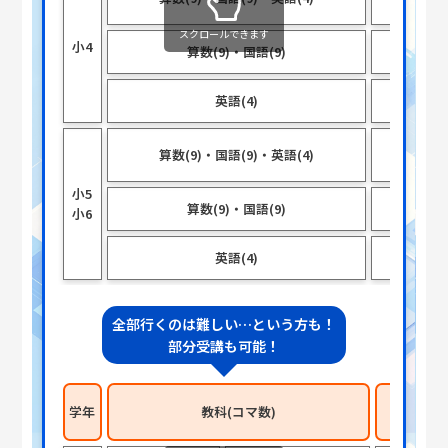
×9
スクロールできます
小4
算数(9)・国語(9)
各5
英語(4)
30
算国各5
算数(9)・国語(9)・英語(4)
×9
小5
算数(9)・国語(9)
各5
小6
英語(4)
40
全部行くのは難しい…という方も！
部分受講も可能！
学年
教科(コマ数)
授業時