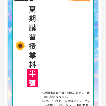
夏
期
講
習
授
業
料
半
額
※夏期講習教材費・開成公開テスト費
は必要となります。
※小5・小6生の中学受験クラス、パズ
ル道場、中3生、高校生、開成教育