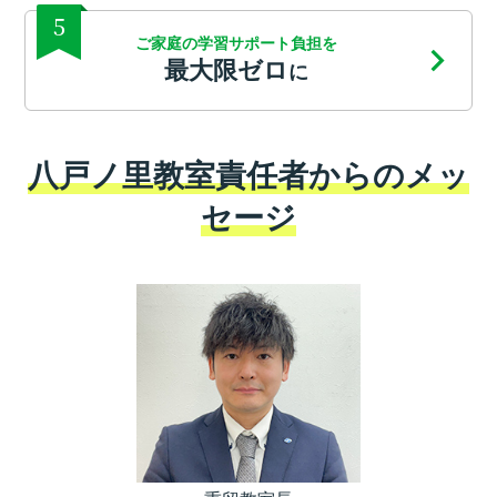
5
ご家庭の学習サポート負担を
最大限ゼロ
に
八戸ノ里教室責任者からのメッ
セージ