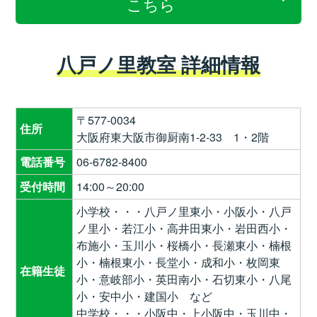
こちら
八戸ノ里教室 詳細情報
〒577-0034
住所
大阪府東大阪市御厨南1-2-33 1・2階
電話番号
06-6782-8400
受付時間
14:00～20:00
小学校・・・八戸ノ里東小・小阪小・八戸
ノ里小・若江小・高井田東小・岩田西小・
布施小・玉川小・桜橋小・長瀬東小・楠根
小・楠根東小・長堂小・成和小・枚岡東
在籍生徒
小・意岐部小・英田南小・石切東小・八尾
小・安中小・建国小 など
中学校・・・小阪中・上小阪中・玉川中・