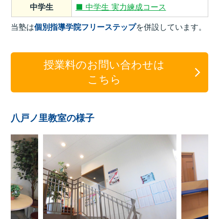
中学生
■ 中学生 実力練成コース
当塾は
個別指導学院フリーステップ
を併設しています。
授業料のお問い合わせは
こちら
八戸ノ里教室の様子