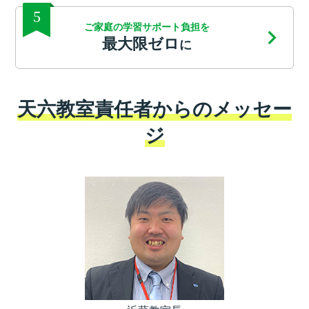
5
ご家庭の学習サポート負担を
最大限ゼロ
に
天六教室責任者からのメッセー
ジ