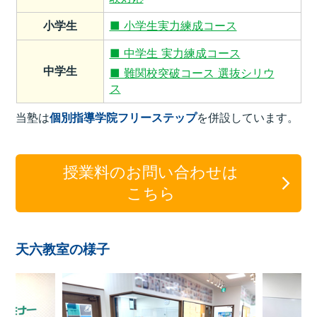
小学生
■ 小学生実力練成コース
■ 中学生 実力練成コース
中学生
■ 難関校突破コース 選抜シリウ
ス
当塾は
個別指導学院フリーステップ
を併設しています。
授業料のお問い合わせは
こちら
天六教室の様子