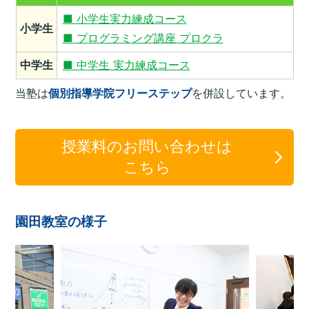
■ 小学生実力練成コース
小学生
■ プログラミング講座 プロクラ
中学生
■ 中学生 実力練成コース
当塾は
個別指導学院フリーステップ
を併設しています。
授業料のお問い合わせは
こちら
園田教室の様子