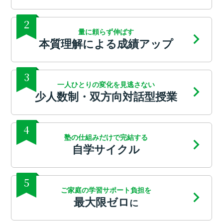
2
量に頼らず伸ばす
本質理解による成績アップ
3
一人ひとりの変化を見逃さない
少人数制・双方向対話型授業
4
塾の仕組みだけで完結する
自学サイクル
5
ご家庭の学習サポート負担を
最大限ゼロ
に