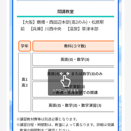
開講教室
【大阪】鶴橋・西田辺本部(高2のみ)・松原駅
前 【兵庫】川西中央 【滋賀】草津本部
学年
教科(コマ数)
英語(8)・数学(8)
英語(8)のみ、または数学(8)のみ
高1
高2
数学演習(3)
スクロールできます
※鶴橋・草津本部での開講
英語(8)・数学(8)・数学演習(3)
※講習教材費等は別途必要となります。
※講習日程・時間割は、教室によって異なります。詳細は受講
教室の時間割をご確認ください。