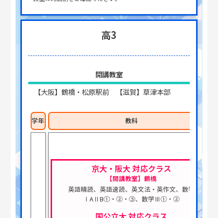
高3
開講教室
【大阪】鶴橋・松原駅前 【滋賀】草津本部
学年
教科
京大・阪大 対応クラス
【開講教室】鶴橋
英語精読、英語速読、英文法・英作文、数学
ⅠAⅡB➀・➁・③、数学Ⅲ➀・➁
国公立大 対応クラス