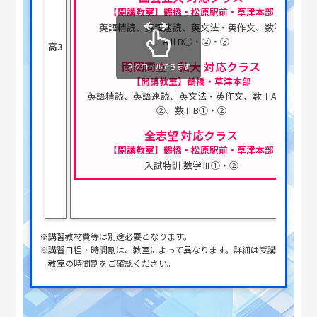
【開講教室】鶴橋・松原駅前・草津本部
英語精読、英語速読、英文法・英作文、数学
ⅠAⅡB➀・➁・③
高3
関関同立・私大 対応クラス
スクロールできます
【開講教室】鶴橋・草津本部
英語精読、英語速読、英文法・英作文、数ⅠA➀・
➁、数ⅡB➀・➁
全志望 対応クラス
【開講教室】鶴橋・松原駅前・草津本部
入試特訓 数学Ⅲ➀・➁
※講習教材費等は別途必要となります。
※講習日程・時間割は、教室によって異なります。詳細は受講
教室の時間割をご確認ください。