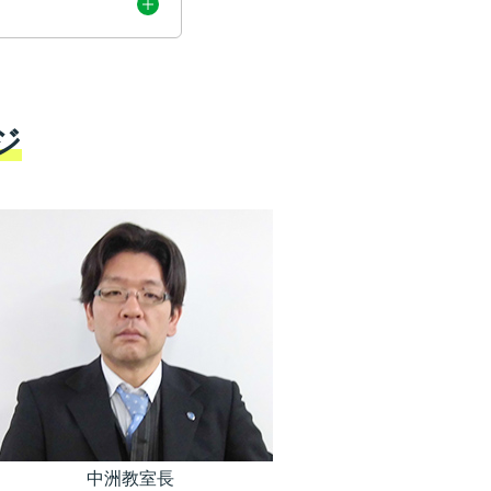
ジ
中洲教室長