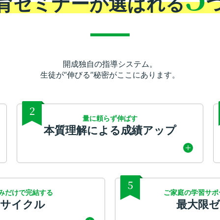
育セミナーが
選ばれる
開成独自の指導システム。
生徒が“伸びる”秘密がここにあります。
2
量に頼らず伸ばす
本質理解による成績アップ
5
みだけで完結する
ご家庭の学習サポ
学サイクル
最大限