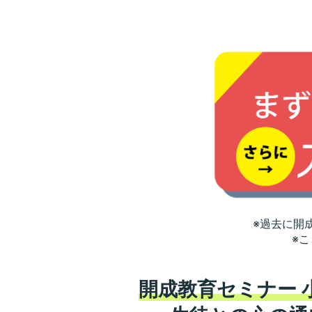
※過去に開
※
開成教育セミナー