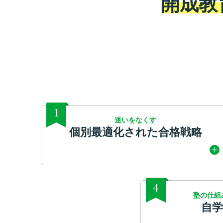
開成教
1
迷いをなくす
個別最適化された合格戦略
4
塾の仕組
自