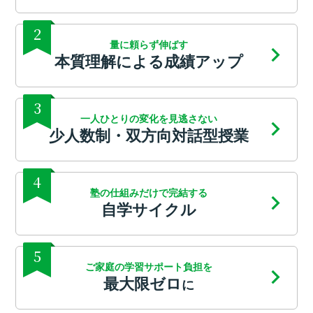
2
量に頼らず伸ばす
本質理解による成績アップ
3
一人ひとりの変化を見逃さない
少人数制・双方向対話型授業
4
塾の仕組みだけで完結する
自学サイクル
5
ご家庭の学習サポート負担を
最大限ゼロ
に