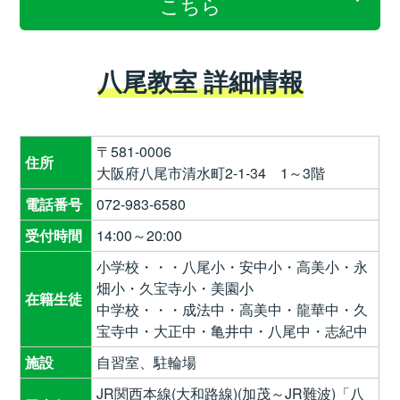
こちら
八尾教室 詳細情報
〒581-0006
住所
大阪府八尾市清水町2-1-34 1～3階
電話番号
072-983-6580
受付時間
14:00～20:00
小学校・・・八尾小・安中小・高美小・永
畑小・久宝寺小・美園小
在籍生徒
中学校・・・成法中・高美中・龍華中・久
宝寺中・大正中・亀井中・八尾中・志紀中
施設
自習室、駐輪場
JR関西本線(大和路線)(加茂～JR難波)「八