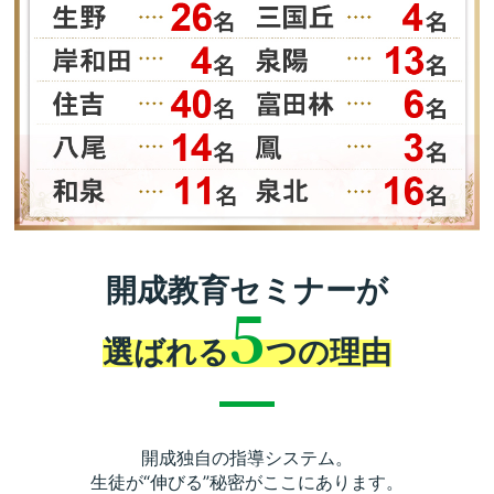
開成教育セミナーが
5
選ばれる
つの理由
開成独自の指導システム。
生徒が“伸びる”秘密がここにあります。