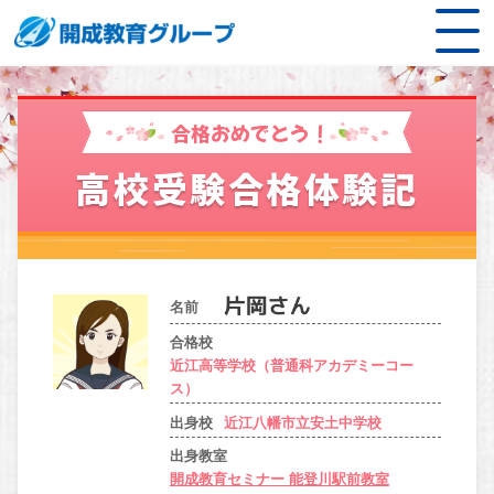
合格おめでとう！
高校受験合格体験記
名前
合格校
近江高等学校（普通科アカデミーコー
ス）
出身校
近江八幡市立安土中学校
出身教室
開成教育セミナー 能登川駅前教室