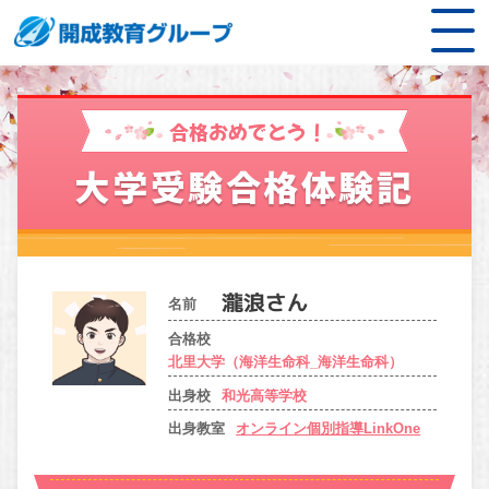
合格おめでとう！
大学受験合格体験記
名前
合格校
北里大学（海洋生命科_海洋生命科）
出身校
和光高等学校
出身教室
オンライン個別指導LinkOne