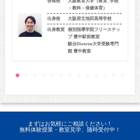
合格校
大阪教育大学（教育_学校
－教科－保健体育）
出身校
大阪府立池田高等学校
出身教室
個別指導学院フリーステッ
プ 豊中駅前教室
駿台Diverse大学受験専門
館 豊中教室
まずはお気軽にご相談ください！
無料体験授業・教室見学、随時受付中！