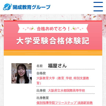
合格おめでとう！
大学受験合格体験記
名前
合格校
大阪教育大学（教育_学校_特別支援教
育）
出身校
大阪府立水都国際高等学校
出身教室
個別指導学院フリーステップ 淡路駅前教