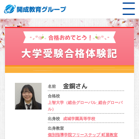
合格おめでとう！
大学受験合格体験記
名前
合格校
上智大学（総合グローバル_総合グローバ
ル）
出身校
成城学園高等学校
出身教室
個別指導学院フリーステップ 町屋教室