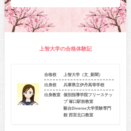
上智大学の合格体験記
合格校
上智大学（文_新聞）
出身校
兵庫県立伊丹高等学校
出身教室
個別指導学院フリーステッ
プ 塚口駅前教室
駿台Diverse大学受験専門
館 西宮北口教室