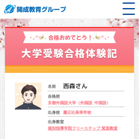
合格おめでとう！
大学受験合格体験記
名前
合格校
京都外国語大学（外国語_中国語）
出身校
履正社高等学校
出身教室
個別指導学院フリーステップ 箕面教室