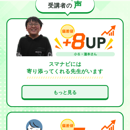
声
受講者の
スマナビには
寄り添ってくれる先生がいます
最初は思うように成績が伸びず、不安もあり
もっと見る
ましたが、間違えたところもすぐに答えを教
えるのではなく、「どうして間違えたか」を
一緒に確認してくれたので、同じミスが少な
くなりました。
スマナビには一人ひとりに寄
り添って、できるまで支えてくれる環境があ