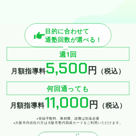
目的に合わせて
通塾回数が選べる！
週1回
5,500
円
月額指導料
（税込）
何回通っても
11,000
円
月額指導料
（税込）
※登録手数料、教材費、諸費は別途必要
※大阪市内在住の方は大阪市塾代助成カードをご利用いただけます。