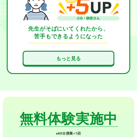
ります。
先生がそばにいてくれたから、
苦手もできるようになった
小学6年生の春にスマナビに入塾しました。算
もっと見る
数の速さや割合、食塩の問題が苦手でした
が、先生が私に合わせたやり方で教えてくれ
るので、少しずつ分かるようになって、とて
もうれしいです。
授業中も無駄な時間がな
く、分からないところはすぐ質問できる環境
なので、安心して勉強に取り組めています。
苦手なところの復習も、先生がていねいにそ
無料体験実施中
ばでサポートしてくれています。
※60分授業×1回