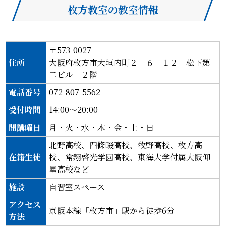
枚方教室の教室情報
〒573-0027
住所
大阪府枚方市大垣内町２－６－１２ 松下第
二ビル ２階
電話番号
072-807-5562
受付時間
14:00～20:00
開講曜日
月・火・水・木・金・土・日
北野高校、四條畷高校、牧野高校、枚方高
在籍生徒
校、常翔啓光学園高校、東海大学付属大阪仰
星高校など
施設
自習室スペース
アクセス
京阪本線「枚方市」駅から徒歩6分
方法