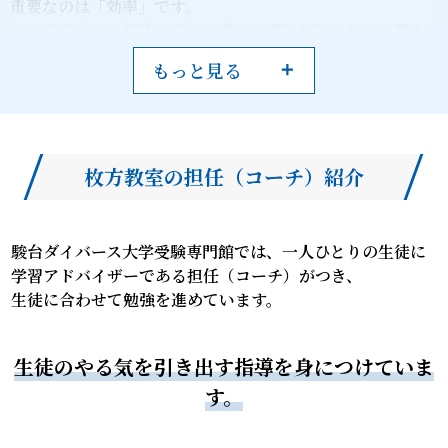
重要なのは「効率」です。
特に現役生は、部活や学校行事など受験勉強以外の時間も
大切ですよね？
もっと見る
でも現役で第1志望にも合格したいですよね？
じゃあどうするか。答えは「効率よく勉強する」です。
駿台Diverseでは、今まで皆さんが知らず知らずのうちに
やっていた非効率な勉強法を正しい方向に導きます。詳し
枚方教室の担任（コーチ）紹介
くは教室でお待ちしておりますので、お気軽にお問い合わ
せください。
駿台ダイバース大学受験専門館では、一人ひとりの生徒に
学習アドバイザーである担任（コーチ）がつき、
生徒に合わせて勉強を進めています。
生徒のやる気を引き出す指導を身につけていま
す。