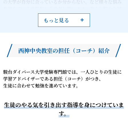
の大学が自分に合っているか分からない。など様々な悩み
を抱えている受験生が大半だと思います。そんな悩みを解
決し、進みたい進路に導くことが私たちの仕事です。どん
もっと見る
な悩みでも構いません、私たちに相談してみてくださいま
せんか。お力になれるよう全力でサポートいたします！
具体的なサポートとしては、自らも難関大学の受験を経験
した担任コーチが生徒一人ひとりを担当します。難関大学
西神中央教室の担任（コーチ）紹介
合格の為の学習サイクルや、受験のテクニック、さらにはま
だ志望大学で悩んでいる生徒への進路アドバイスも含めて
合格まで寄り添います。
他にも駿台ダイバースでは、生徒の日々の学習データや駿
駿台ダイバース大学受験専門館では、一人ひとりの生徒に
台提供データ、最新の入試データ、過去の模試の動向など
学習アドバイザーである担任（コーチ）がつき、
をかけ合わせたデータをもとに模試の目標設定や受験校選
生徒に合わせて勉強を進めています。
定を行います。
人とシステムのどちらでも皆さんのお役に立てるはずで
生徒のやる気を引き出す指導を身につけていま
す！
ぜひ一度教室まで足を運んでください！
す。