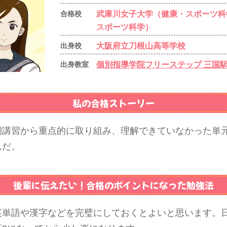
武庫川女子大学（健康・スポーツ科
合格校
スポーツ科学）
大阪府立刀根山高等学校
出身校
個別指導学院フリーステップ 三国
出身教室
私の合格ストーリー
期講習から重点的に取り組み、理解できていなかった単
んだ。
後輩に伝えたい！
合格のポイントになった勉強法
英単語や漢字などを完璧にしておくとよいと思います。