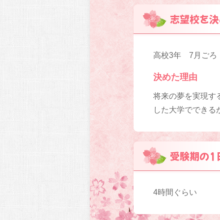
志望校を決
高校3年 7月ごろ
決めた理由
将来の夢を実現す
した大学でできる
受験期の1
4時間ぐらい