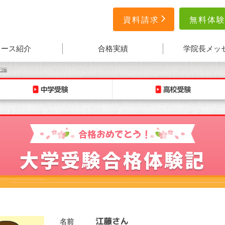
無料体
資料請求
コース紹介
合格実績
学院長メッ
記編
合格おめでとう！
大学受験合格体験記
名前