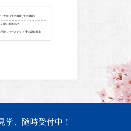
女子大学（生活環境_生活環境）
合格校
武庫川女子大学
立刀根山高等学校
出身校
大阪府立佐野
導学院フリーステップ 十三駅前教室
出身教室
個別指導学院フ
見学、随時受付中！