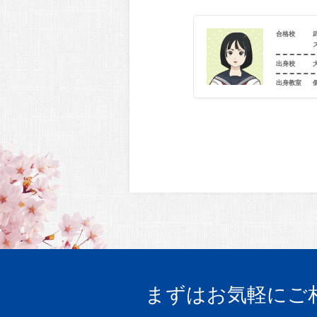
合格校
武庫川女子大学（食物栄養科_食物栄養）
大阪府立登美丘高等学校
出身校
室
個別指導学院フリーステップ 堺東駅前教室
出身教室
まずはお気軽にご