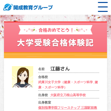
合格おめでとう！
大学受験合格体験記
名前
合格校
武庫川女子大学（健康・スポーツ科学_健
康・スポーツ科学）
出身校
大阪府立刀根山高等学校
出身教室
個別指導学院フリーステップ 三国駅前教