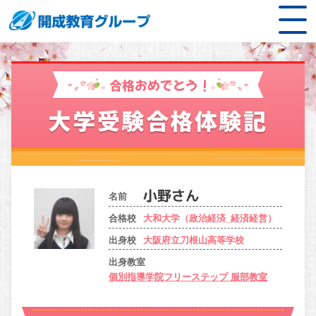
合格おめでとう！
大学受験合格体験記
名前
合格校
大和大学（政治経済_経済経営）
出身校
大阪府立刀根山高等学校
出身教室
個別指導学院フリーステップ 服部教室