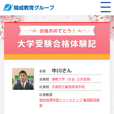
合格おめでとう！
大学受験合格体験記
名前
合格校
佛教大学（社会_公共政策）
出身校
京都府立亀岡高等学校
出身教室
個別指導学院フリーステップ 亀岡駅前教
室