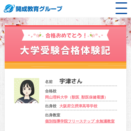
合格おめでとう！
大学受験合格体験記
名前
合格校
岡山理科大学（獣医_獣医保健看護）
出身校
大阪府立摂津高等学校
出身教室
個別指導学院フリーステップ 水無瀬教室