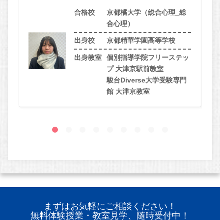
合格校
京都橘大学（総合心理_総
合心理）
出身校
京都精華学園高等学校
出身教室
個別指導学院フリーステッ
プ 大津京駅前教室
駿台Diverse大学受験専門
館 大津京教室
まずはお気軽にご相談ください！
無料体験授業・教室見学、随時受付中！