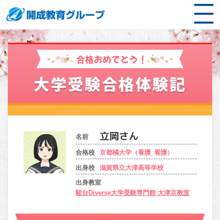
合格おめでとう！
大学受験合格体験記
名前
合格校
京都橘大学（看護_看護）
出身校
滋賀県立大津高等学校
出身教室
駿台Diverse大学受験専門館 大津京教室