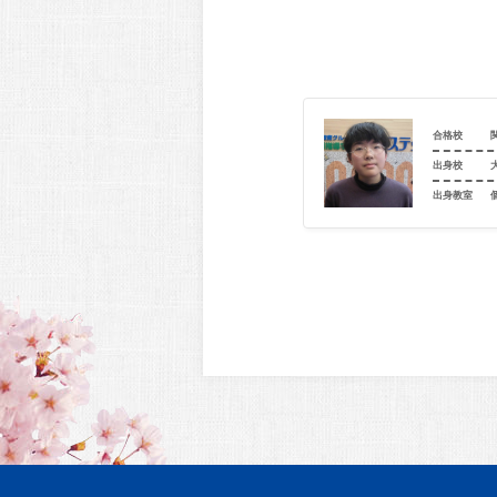
関西大学北陽中学校（普通科）
合格校
豊中市立泉丘小学校
出身校
室
開成教育セミナー 緑地駅前教室
出身教室