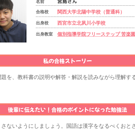
名前
関西大学北陽中学校（普通科）
合格校
西宮市立北夙川小学校
出身校
個別指導学院フリーステップ 苦楽
出身教室
私の合格ストーリー
問題を、教科書の説明や解答・解説を読みながら理解す
後輩に伝えたい！
合格のポイントになった勉強法
とさないようにしましょう。国語は漢字をなるべくおと