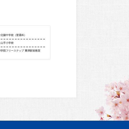
学北陽中学校（普通科）
合格校
関西大学北陽
立山手小学校
出身校
大阪市立友渕
導学院フリーステップ 豊津駅前教室
出身教室
開成教育セミナ