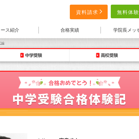
無料体
資料請求
コース紹介
合格実績
学院長メッ
記編
合格おめでとう！
中学受験合格体験記