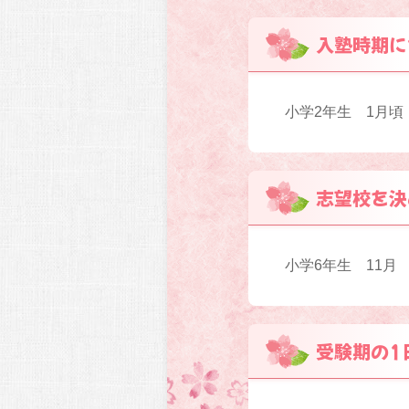
入塾時期に
小学2年生 1月頃
志望校を決
小学6年生 11月
受験期の1