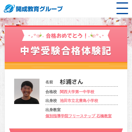
合格おめでとう！
中学受験合格体験記
名前
合格校
関西大学第一中学校
出身校
池田市立北豊島小学校
出身教室
個別指導学院フリーステップ 石橋教室