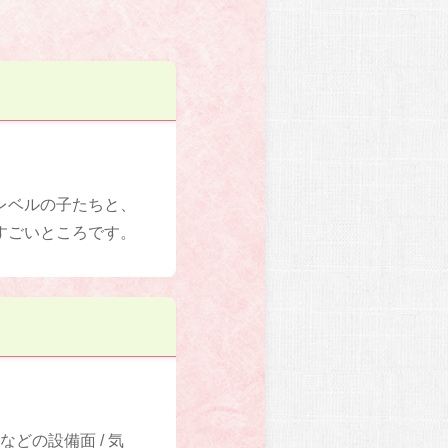
レベルの子たちと、
すごいところです。
どの設備面 / 気