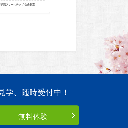
導学院フリーステップ 住吉教室
出身教室
個別指導学院フ
見学、随時受付中！
無料体験