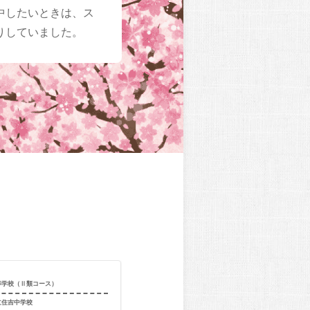
中したいときは、ス
りしていました。
等学校（Ⅱ類コース）
合格校
浪速高等学校
立住吉中学校
出身校
大阪市立成南