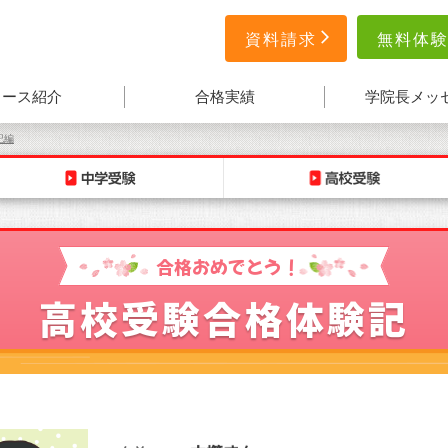
無料体
資料請求
コース紹介
合格実績
学院長メッ
記編
合格おめでとう！
高校受験合格体験記