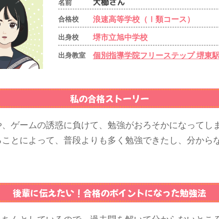
名前
浪速高等学校（Ⅰ類コース）
合格校
堺市立旭中学校
出身校
個別指導学院フリーステップ 堺東
出身教室
私の合格ストーリー
や、ゲームの誘惑に負けて、勉強がおろそかになってし
ることによって、普段よりも多く勉強できたし、分から
。
後輩に伝えたい！
合格のポイントになった勉強法