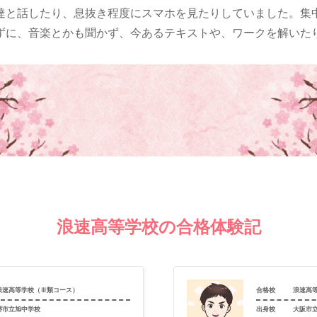
達と話したり、息抜き程度にスマホを見たりしていました。集
ずに、音楽とかも聞かず、今あるテキストや、ワークを解いた
浪速高等学校の合格体験記
浪速高等学校（Ⅲ類コース）
合格校
浪速高
堺市立旭中学校
出身校
大阪市