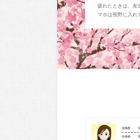
疲れたときは、友
マホは視野に入れ
浪速高等学校（Ⅰ類コース）
合格校
岸和田市立春木中学校
出身校