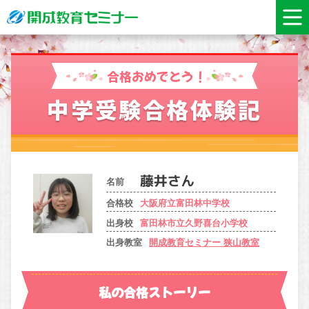
合格おめでとう！
中学受験合格体験記
名前
合格校
大阪府立富田林中学校
出身校
富田林市立久野喜台小学校
出身教室
開成教育セミナー 狭山教室
私の合格ストーリー