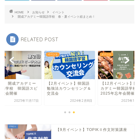
HOME
お知らせ
イベント
開成アカデミー韓国語学校 春・夏イベント総まとめ！
RELATED POST
ント
イベント
イベント
2回 開成アカデミー
【2月イベント】韓国語
【12月イベント】開
国語学校 韓国語スピ
勉強法カウンセリング＆
カデミー韓国語学
チ大会開催
交流会
2025年忘年会開催
2025年11月17日
2024年2月8日
2025年11
【9月イベント】TOPIKⅡ作文対策講座