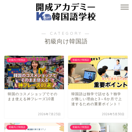
― CATEGORY ―
初級向け韓国語
初級向け韓国語
初級向け韓国語
韓国のコスメショップでその
韓国語は独学で話せる？独学
まま使える神フレーズ10選
が難しい理由と3～6か月で上
達するための重要ポイント！
2026年7月23日
2026年5月30日
初級向け韓国語
初級向け韓国語