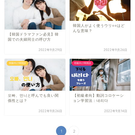
韓国人がよく使うウリ○○はど
んな意味？
【韓国ドラマファン必見】韓
国での夫婦同士の呼び方
2022年9月29日
2022年9月26日
初級向け韓国語
初級向け韓国語
오빠、언니と呼んでも良い関
【初級者向】動詞コロケーシ
係性とは？
ョン学習法：내리다
2022年9月26日
2022年9月14日
1
2