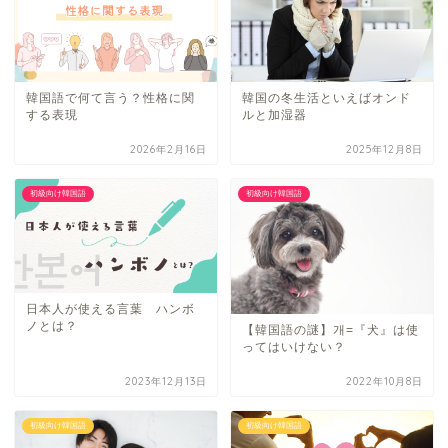
韓国語で何て言う？性格に関
韓国の冬生活といえばオンド
する表現
ルと加湿器
2026年2月16日
2025年12月8日
初級向け韓国語
初級向け韓国語
日本人が使える言葉 ハンボ
ノとは？
【韓国語の謎】개=『犬』は使
ってはいけない？
2023年12月13日
2022年10月8日
初級向け韓国語
初級向け韓国語